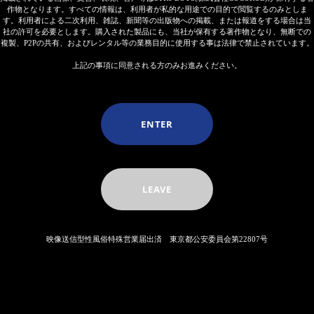
作物となります。すべての情報は、利用者が私的な用途での目的で閲覧するのみとしま
す。利用者による二次利用、雑誌、新聞等の出版物への掲載、または報道をする場合は当
社の許可を必要とします。購入された製品にも、当社が保有する著作物となり、無断での
複製、P2Pの共有、およびレンタル等の業務目的に使用する事は法律で禁止されています。
上記の事項に同意される方のみお進みください。
ENTER
LEAVE
映像送信型性風俗特殊営業届出済 東京都公安委員会第22807号