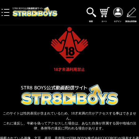
toggle
navigation
検索
カート
ログイン
新規会員登録
このサイトは性的表現が含まれているため、18才未満の方がアクセスする事はできませ
ん。
これに違反し、年齢を偽ってアクセスした場合は、あなた自身が所属する国や地域の法
律、条例等の違反に問われる場合があります。
掲載されている画像、文言、表現、音声等はSTR8 BOYS(株式会社COCOROE)が保有する著