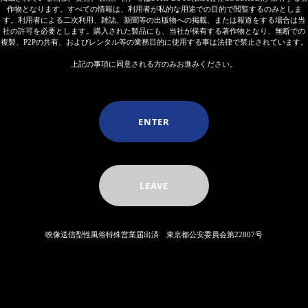
作物となります。すべての情報は、利用者が私的な用途での目的で閲覧するのみとしま
す。利用者による二次利用、雑誌、新聞等の出版物への掲載、または報道をする場合は当
社の許可を必要とします。購入された製品にも、当社が保有する著作物となり、無断での
複製、P2Pの共有、およびレンタル等の業務目的に使用する事は法律で禁止されています。
上記の事項に同意される方のみお進みください。
ENTER
LEAVE
映像送信型性風俗特殊営業届出済 東京都公安委員会第22807号