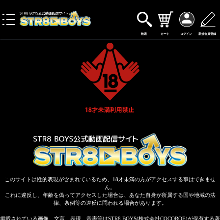
toggle
navigation
検索
カート
ログイン
新規会員登録
このサイトは性的表現が含まれているため、18才未満の方がアクセスする事はできませ
ん。
これに違反し、年齢を偽ってアクセスした場合は、あなた自身が所属する国や地域の法
律、条例等の違反に問われる場合があります。
掲載されている画像、文言、表現、音声等はSTR8 BOYS(株式会社COCOROE)が保有する著