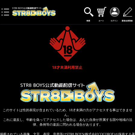
toggle
navigation
検索
カート
ログイン
新規会員登録
このサイトは性的表現が含まれているため、18才未満の方がアクセスする事はできませ
ん。
これに違反し、年齢を偽ってアクセスした場合は、あなた自身が所属する国や地域の法
律、条例等の違反に問われる場合があります。
掲載されている画像、文言、表現、音声等はSTR8 BOYS(株式会社COCOROE)が保有する著