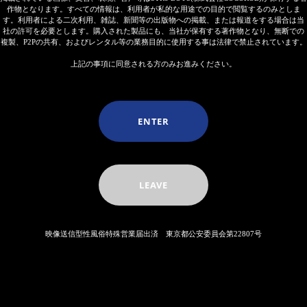
作物となります。すべての情報は、利用者が私的な用途での目的で閲覧するのみとしま
す。利用者による二次利用、雑誌、新聞等の出版物への掲載、または報道をする場合は当
社の許可を必要とします。購入された製品にも、当社が保有する著作物となり、無断での
複製、P2Pの共有、およびレンタル等の業務目的に使用する事は法律で禁止されています。
上記の事項に同意される方のみお進みください。
ENTER
LEAVE
映像送信型性風俗特殊営業届出済 東京都公安委員会第22807号